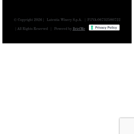
© Copyright
2026 | Latentia Winery S.p.A. | P.IVA:06732580722
| All Rights Reserved | Powered by
BriefMe