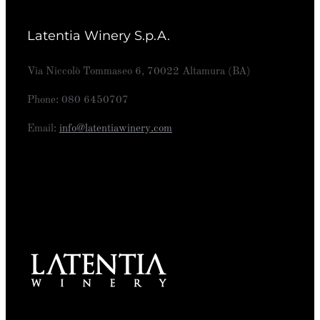
Latentia Winery S.p.A.
Via Niccolò Tommaseo 6, 70022 Altamura (BA)
Phone: 080 6450707
Email:
info@latentiawinery.com